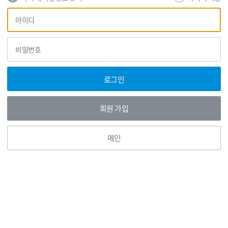
회
아
원
이
로
디
그
비
인
밀
번
호
로그인
회원 가입
메인