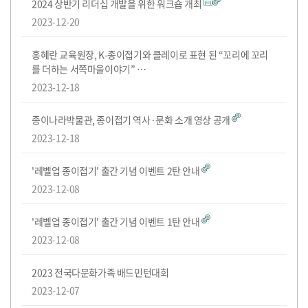
도
2024 상반기 리더십 개발을 위한 워크숍 개최
물
영
사/
서
전!
2023-12-20
관
상
구
적
홍혜란 교육원장, K-종이접기와 클레이로 표현 된 “꼬리에 꼬리
를 더하는 서쪽마을이야기” …
인
및
2023-12-18
신
종이나라박물관, 종이접기 역사·문화 소개 영상 공개
2023-12-18
간
'레벨업 종이접기' 출간 기념 이벤트 2탄 안내
안
2023-12-08
내
'레벨업 종이접기' 출간 기념 이벤트 1탄 안내
2023-12-08
2023 전국다문화가족 배드민턴대회
2023-12-07