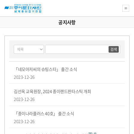
공지사항
새
로
공
운
꿈
게
검
검
을
지
재
시
색
색
위
물
대
어
한
필
검
상
종
공
사
단
종
수
색
이
지
「네모아저씨의 슈팅스타」 출간 소식
문
사
2023-12-26
화
항
항
소
이
갤
재
목
단
록
김선옥 교육원장, 2024 종이랜드판타스틱 개최
교
식
나
러
재
육
2023-12-26
강
좌
라
리/
능
관
의
「종이나라플러스 40호」 출간 소식
아
름
2023-12-26
박
동
봉
련
다
운