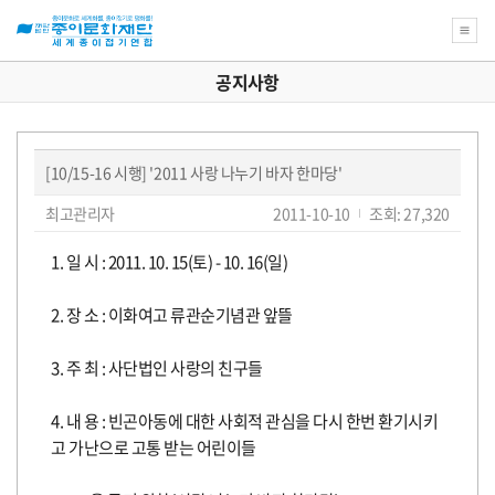
공지사항
새
로
공
운
꿈
[10/15-16 시행] '2011 사랑 나누기 바자 한마당'
을
지
재
위
페
글
작
최고관리자
2011-10-10
조회: 27,320
한
쓴
성
이
종
사
단
종
이:
일:
지
이
본
1. 일 시 : 2011. 10. 15(토) - 10. 16(일)
정
문
문
보
화
항
소
이
갤
재
2. 장 소 : 이화여고 류관순기념관 앞뜰
단
교
식
나
러
재
육
3. 주 최 : 사단법인 사랑의 친구들
강
좌
라
리/
능
관
의
4. 내 용 : 빈곤아동에 대한 사회적 관심을 다시 한번 환기시키
아
름
고 가난으로 고통 받는 어린이들
박
동
봉
련
다
운