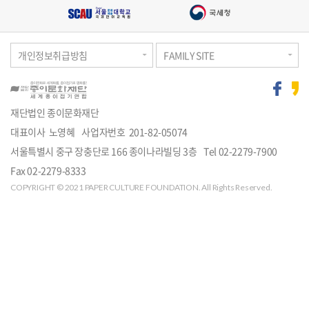
도
물
영
사/
서
전!
관
상
구
적
개인정보취급방침
FAMILY SITE
인
및
신
재단법인 종이문화재단
대표이사 노영혜
사업자번호 201-82-05074
간
주
서울특별시 중구 장충단로 166 종이나라빌딩 3층
Tel
02-2279-7900
소
Fax 02-2279-8333
안
COPYRIGHT © 2021 PAPER CULTURE FOUNDATION. All Rights Reserved.
내