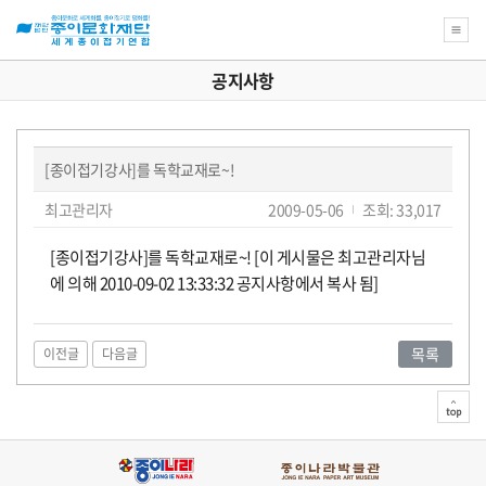
공지사항
새
로
공
운
꿈
[종이접기강사]를 독학교재로~!
을
지
재
위
페
글
작
최고관리자
2009-05-06
조회: 33,017
한
쓴
성
이
종
사
단
종
이:
일:
지
이
본
[종이접기강사]를 독학교재로~! [이 게시물은 최고관리자님
정
문
문
보
화
항
에 의해 2010-09-02 13:33:32 공지사항에서 복사 됨]
소
이
갤
재
단
교
식
나
러
재
육
목록
이전글
다음글
강
좌
라
리/
능
관
의
top
아
름
박
동
봉
련
다
운