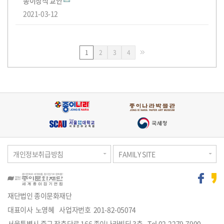
종이장식 교안
2021-03-12
페
페
페
1
2
3
4
이
이
이
지
지
지
개인정보취급방침
FAMILY SITE
재단법인 종이문화재단
대표이사 노영혜
사업자번호 201-82-05074
주
서울특별시 중구 장충단로 166 종이나라빌딩 3층
Tel
02-2279-7900