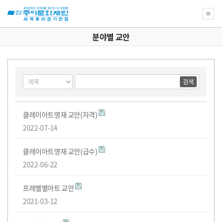
분야별 교안
새
로
자
운
꿈
게
검
검
을
격
급
시
색
색
위
물
대
어
한
필
검
상
종
분
검
수
발
수
색
이
야
클레이아트영재 교안(자격)
문
별
2022-07-14
화
교
정
제
급
합
재
안
단
목
클레이아트영재 교안(급수)
교
록
안
도
절
격
서
육
2022-06-22
강
좌
내
안
차
자
식
분
의
프레벨별아트 교안
아
름
내
2021-03-12
안
발
자
야
자
다
운