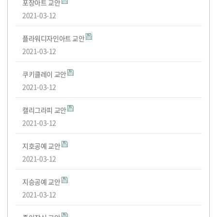
도
포장아트 교안
내
표
료
별
격
전!
2021-03-12
실
교
취
플라워디자인아트 교안
안
2021-03-12
득
쿠키클레이 교안
후
2021-03-12
진
캘리그라피 교안
로
2021-03-12
지호공예 교안
2021-03-12
지승공예 교안
2021-03-12