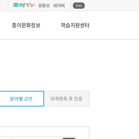
유튜브
네이버
ENG
종이문화정보
학습지원센터
분야별 교안
자격취득 후 진로
검
검