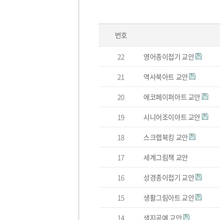
번호
분
22
영어종이접기 교안
야
별
교
21
역사북아트 교안
안
목
록
20
에코페이퍼아트 교안
19
시니어조이아트 교안
18
스크랩북킹 교안
17
세계그림책 교안
16
성경종이접기 교안
15
생활그림아트 교안
14
색지공예 교안