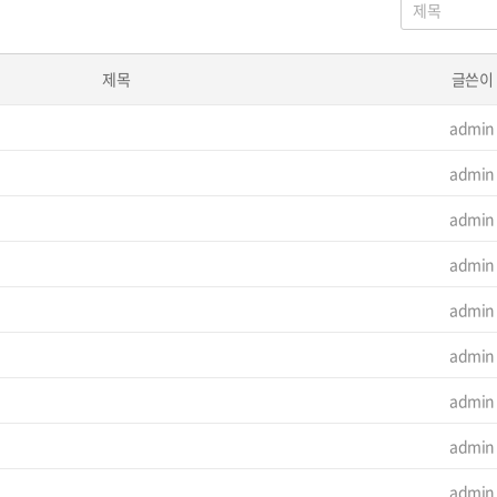
시
물
검
색
제목
글쓴이
admin
admin
admin
admin
admin
admin
admin
admin
admin