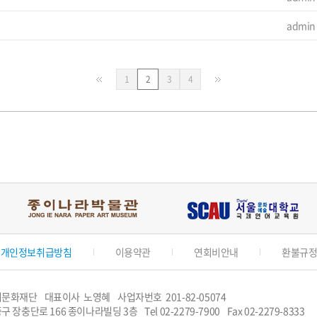
admin
페
페
페
1
2
3
4
이
이
이
지
지
지
개인정보취급방침
이용약관
연회비안내
환불규
이문화재단
대표이사 노영혜
사업자번호 201-82-05074
구 장충단로 166 종이나라빌딩 3층
Tel
02-2279-7900
Fax 02-2279-8333