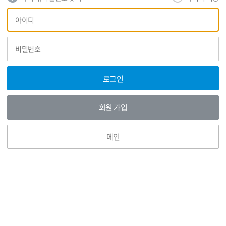
회
아
원
이
로
디
그
비
인
밀
번
호
로그인
회원 가입
메인