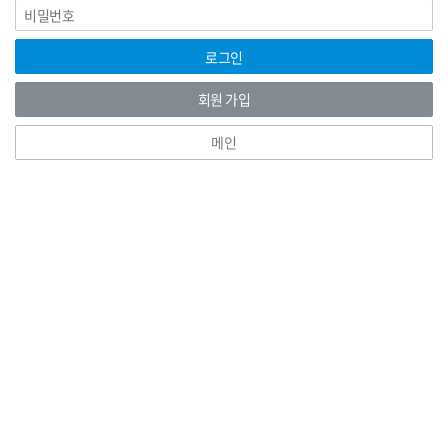
비
그
밀
인
번
호
로그인
회원 가입
메인