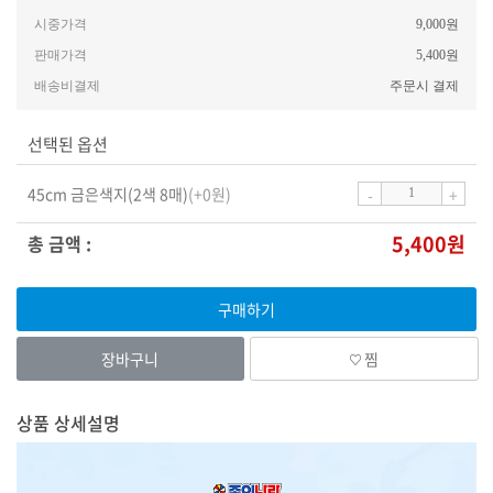
약
정
시중가격
9,000원
보
판매가격
5,400원
및
배송비결제
주문시 결제
구
매
선택된 옵션
45cm 금은색지(2색 8매)
(+0원)
5,400원
총 금액 :
찜
상
상품 상세설명
품
정
보