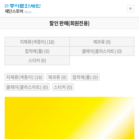
할인 판매(회원전용)
지제류(색종이) (18)
제과류 (0)
접착제(풀) (0)
클레이(클라스아트) (0)
스티커 (0)
현
지제류(색종이) (18)
제과류 (0)
접착제(풀) (0)
재
상
클레이(클라스아트) (0)
스티커 (0)
품
분
류
와
관
련
된
분
류