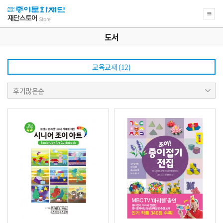
도서
교육교재 (12)
상
후기많은순
품
정
렬