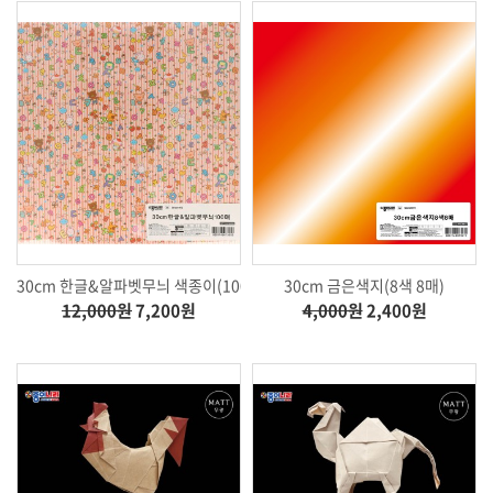
30cm 한글&알파벳무늬 색종이(100매)
30cm 금은색지(8색 8매)
12,000원
7,200원
4,000원
2,400원