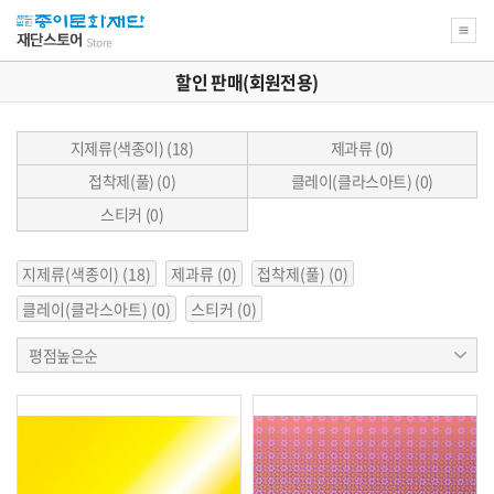
할인 판매(회원전용)
지제류(색종이) (18)
제과류 (0)
접착제(풀) (0)
클레이(클라스아트) (0)
스티커 (0)
현
지제류(색종이) (18)
제과류 (0)
접착제(풀) (0)
재
상
클레이(클라스아트) (0)
스티커 (0)
품
분
상
류
평점높은순
품
와
정
관
렬
련
된
분
류