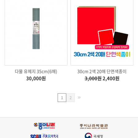
다물 유제지 35cm(6매)
30cm 2색 20매 단면색종이
30,000원
3,000원
2,400원
페
1
2
이
지