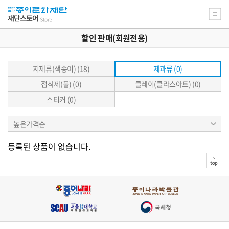
할인 판매(회원전용)
지제류(색종이) (18)
제과류 (0)
접착제(풀) (0)
클레이(클라스아트) (0)
스티커 (0)
상
높은가격순
품
정
렬
등록된 상품이 없습니다.
top